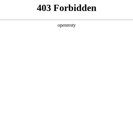
产品及服务
行业解决方案
合作伙伴
投资者关系
8集团问学
智算基础设施
算力调度加速
智